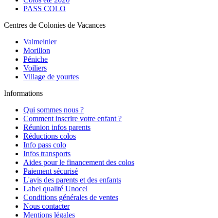
PASS COLO
Centres de Colonies de Vacances
Valmeinier
Morillon
Péniche
Voiliers
Village de yourtes
Informations
Qui sommes nous ?
Comment inscrire votre enfant ?
Réunion infos parents
Réductions colos
Info pass colo
Infos transports
Aides pour le financement des colos
Paiement sécurisé
L'avis des parents et des enfants
Label qualité Unocel
Conditions générales de ventes
Nous contacter
Mentions légales