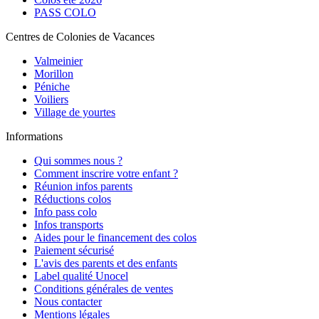
PASS COLO
Centres de Colonies de Vacances
Valmeinier
Morillon
Péniche
Voiliers
Village de yourtes
Informations
Qui sommes nous ?
Comment inscrire votre enfant ?
Réunion infos parents
Réductions colos
Info pass colo
Infos transports
Aides pour le financement des colos
Paiement sécurisé
L'avis des parents et des enfants
Label qualité Unocel
Conditions générales de ventes
Nous contacter
Mentions légales