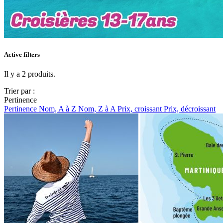
Active filters
Il y a 2 produits.
Trier par :
Pertinence
Pertinence
Nom, A à Z
Nom, Z à A
Prix, croissant
Prix, décroissant