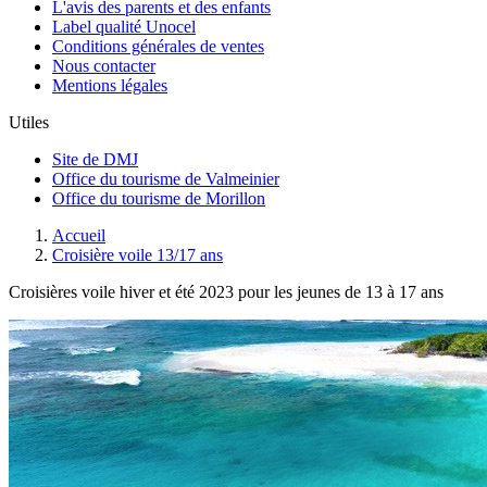
L'avis des parents et des enfants
Label qualité Unocel
Conditions générales de ventes
Nous contacter
Mentions légales
Utiles
Site de DMJ
Office du tourisme de Valmeinier
Office du tourisme de Morillon
Accueil
Croisière voile 13/17 ans
Croisières voile hiver et été 2023 pour les jeunes de 13 à 17 ans