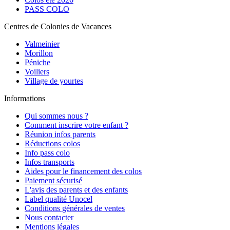
PASS COLO
Centres de Colonies de Vacances
Valmeinier
Morillon
Péniche
Voiliers
Village de yourtes
Informations
Qui sommes nous ?
Comment inscrire votre enfant ?
Réunion infos parents
Réductions colos
Info pass colo
Infos transports
Aides pour le financement des colos
Paiement sécurisé
L'avis des parents et des enfants
Label qualité Unocel
Conditions générales de ventes
Nous contacter
Mentions légales