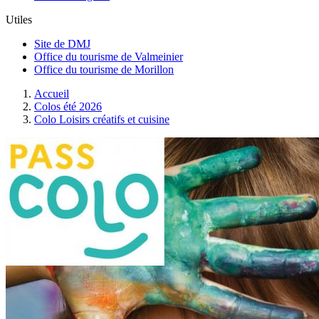
Utiles
Site de DMJ
Office du tourisme de Valmeinier
Office du tourisme de Morillon
Accueil
Colos été 2026
Colo Loisirs créatifs et cuisine