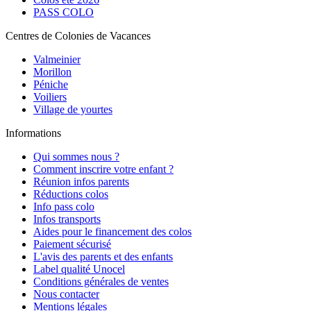
PASS COLO
Centres de Colonies de Vacances
Valmeinier
Morillon
Péniche
Voiliers
Village de yourtes
Informations
Qui sommes nous ?
Comment inscrire votre enfant ?
Réunion infos parents
Réductions colos
Info pass colo
Infos transports
Aides pour le financement des colos
Paiement sécurisé
L'avis des parents et des enfants
Label qualité Unocel
Conditions générales de ventes
Nous contacter
Mentions légales